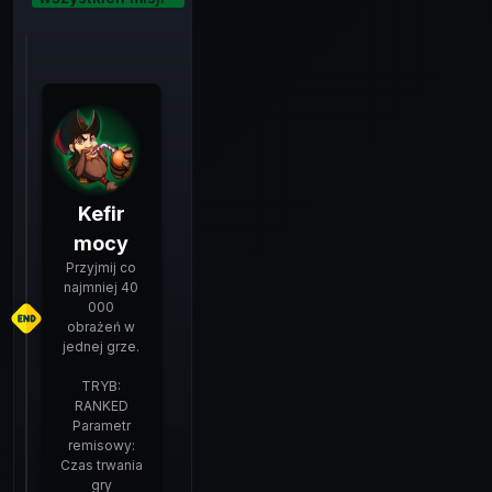
Kefir
mocy
Przyjmij co
najmniej 40
000
obrażeń w
jednej grze.
TRYB:
RANKED
Parametr
remisowy:
Czas trwania
gry