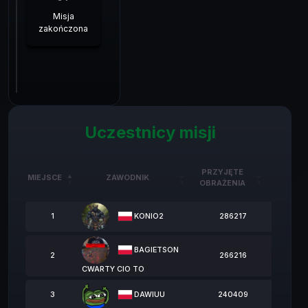
Misja
zakończona
Uczestnicy misji
PRZYJĘTE
MIEJSCE
ZAWODNIK
OBRAŻENIA
MIEJSCE
ZAWODNIK
PRZYJĘTE
OBRAŻENIA
KONIO2
1
286217
BAGIETSON
2
266216
CWARTY CIO TO
DAWIUU
3
240409