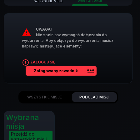
WSZYSTKIE MISJE
PODGLĄD MISJI
UWAGA!
warning
Nie spełniasz wymagań dołączenia do
wydarzenia. Aby dołączyć do wydarzenia musisz
naprawić następujace elementy:
error_outline
ZALOGUJ SIĘ
password
Zalogowany zawodnik
WSZYSTKIE MISJE
PODGLĄD MISJI
Wybrana
misja
Przejdź do
wszystkich misji