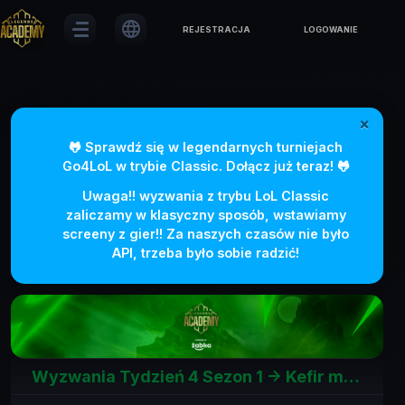
language
REJESTRACJA
LOGOWANIE
×
🐸 Sprawdź się w legendarnych turniejach
Go4LoL w trybie Classic. Dołącz już teraz! 🐸
Uwaga!! wyzwania z trybu LoL Classic
zaliczamy w klasyczny sposób, wstawiamy
screeny z gier!! Za naszych czasów nie było
API, trzeba było sobie radzić!
Wyzwania Tydzień 4 Sezon 1 ->
Kefir mocy