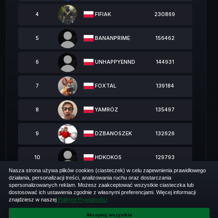
FIFIAK
4
230869
BANANPRIME
5
156462
UNHAPPYENND
6
144931
FOXTAL
7
139184
YAMRÓZ
8
135497
DZBANOSZEK
9
132626
HDKOKOS
10
129793
Nasza strona używa plików cookies (ciasteczek) w celu zapewnienia prawidłowego
działania, personalizacji treści, analizowania ruchu oraz dostarczania
Pokaż
pozycji
spersonalizowanych reklam. Możesz zaakceptować wszystkie ciasteczka lub
dostosować ich ustawienia zgodnie z własnymi preferencjami. Więcej informacji
Pozycje od 1 do 10 z 170 łącznie
znajdziesz w naszej
Polityce Prywatności
1
2
Akceptuj wszystkie